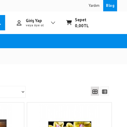
Yardım
Blog
Sepet
Giriş Yap
veya üye ol
0,00
TL