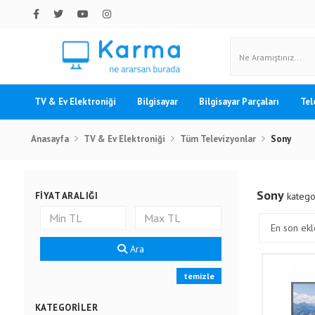
TV & Ev Elektroniği
Bilgisayar
Bilgisayar Parçaları
Tel
Anasayfa
TV & Ev Elektroniği
Tüm Televizyonlar
Sony
Sony
FIYAT ARALIĞI
kategor
Ara
temizle
KATEGORILER