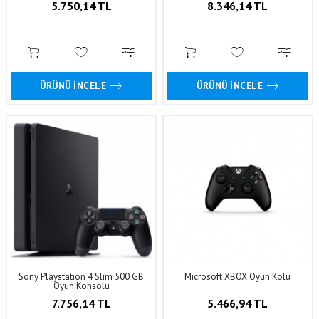
5.750,14 TL
8.346,14 TL
ÜRÜNÜ İNCELE
ÜRÜNÜ İNCELE
Sony Playstation 4 Slim 500 GB
Microsoft XBOX Oyun Kolu
Oyun Konsolu
7.756,14 TL
5.466,94 TL